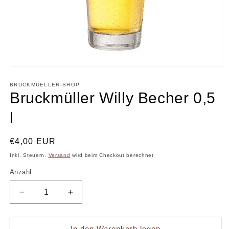
Medien
1
in
BRUCKMUELLER-SHOP
Modal
Bruckmüller Willy Becher 0,5
öffnen
l
Normaler
€4,00 EUR
Preis
Inkl. Steuern.
Versand
wird beim Checkout berechnet
Anzahl
Anzahl
Verringere
Erhöhe
die
die
Menge
Menge
für
für
In den Warenkorb legen