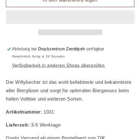
Bruckmüller
Bruckmüller
Willy
Willy
Becher
Becher
0,5
0,5
l
l
Abholung bei
Druckzentrum Zenddyeh
verfügbar
Gewöhnlich fertig in 24 Stunden
Verfügbarkeit in anderen Shops überprüfen
Der Willybecher ist das wohl beliebteste und bekannteste
aller Biergläser und sorgt für optimalen Biergenuss beim
hellen Vollbier und weiteren Sorten.
Artikelnummer
: 1031
Lieferzeit:
3-5 Werktage
Gratis Versand ab einem Bestellwert von 70€